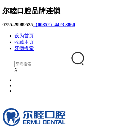
尔睦口腔品牌连锁
0755-29989525
（00852）4423 8860
设为首页
收藏本页
牙病搜索
X