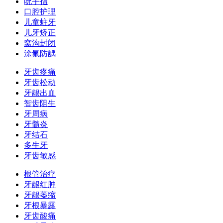
吮手指
口腔护理
儿童蛀牙
儿牙矫正
窝沟封闭
涂氟防龋
牙齿疼痛
牙齿松动
牙龈出血
智齿阻生
牙周病
牙髓炎
牙结石
多生牙
牙齿敏感
根管治疗
牙龈红肿
牙龈萎缩
牙根暴露
牙齿酸痛