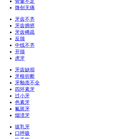
骨量不足
微创无痛
牙齿不齐
牙齿拥挤
牙齿稀疏
反颌
中线不齐
开颌
虎牙
牙齿缺损
牙根折断
牙釉质不全
四环素牙
过小牙
色素牙
氟斑牙
烟渍牙
拔乳牙
口呼吸