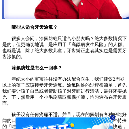
哪些人适合牙齿涂氟？
很多人会问，涂氟防蛀只适合小朋友吗？绝大多数情况下
是的，但更确切地说，是应用于「高龋病发生风险」的人群。
也就是说，除了绝大多数儿童，牙齿矫正患者其实也是需要牙
齿涂氟的。
涂氟防蛀是怎么一回事？
年纪太小的宝宝往往没有办法配合医生，我们建议2周岁
以上的孩子应该接受牙齿涂氟。涂氟防蛀的过程很简单，首先
我们要让孩子自己或者帮助孩子对牙面进行清洁，最好还要抛
光一下，然后用一个小毛刷蘸取氟保护漆，均匀涂布在牙齿表
面。
孩子没有任何疼痛不适。并且，现在的氟剂有各种好吃好
闻的口味，配合度好的孩子们甚至可以把涂氟看作是一种特殊
的「吃糖」活动。
正是因为涂氟过程无创、无痛、非常快速，