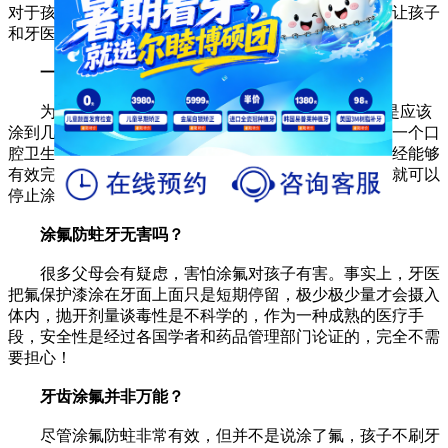
对于孩子来说，能够定期涂氟除了可以防止蛀牙，更能让孩子
和牙医间达成信任的关系。
一年要涂几次氟？
为了追求持续的预防效果，一年至少2次涂氟。但是应该
涂到几岁为止呢？一般来说，每次牙医都会在涂氟前有一个口
腔卫生的评估，以及孩子龋病发生风险的预计。只要已经能够
有效完成刷牙，当孩子的龋病发生风险就会大大下降，就可以
停止涂氟。
涂氟防蛀牙无害吗？
很多父母会有疑虑，害怕涂氟对孩子有害。事实上，牙医
把氟保护漆涂在牙面上面只是短期停留，极少极少量才会摄入
体内，抛开剂量谈毒性是不科学的，作为一种成熟的医疗手
段，安全性是经过各国学者和药品管理部门论证的，完全不需
要担心！
牙齿涂氟并非万能？
尽管涂氟防蛀非常有效，但并不是说涂了氟，孩子不刷牙