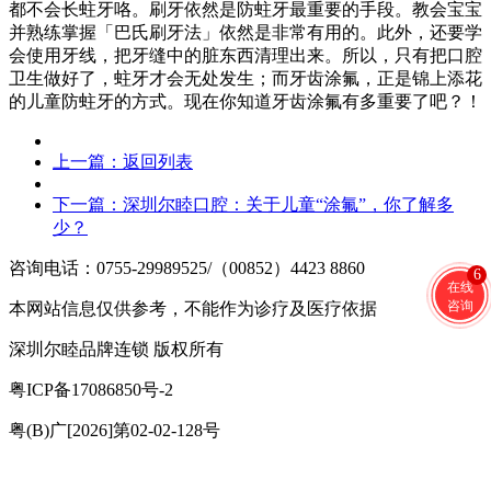
都不会长蛀牙咯。刷牙依然是防蛀牙最重要的手段。教会宝宝
并熟练掌握「巴氏刷牙法」依然是非常有用的。此外，还要学
会使用牙线，把牙缝中的脏东西清理出来。
所以，只有把口腔
卫生做好了，蛀牙才会无处发生；而牙齿涂氟，正是锦上添花
的儿童防蛀牙的方式。现在你知道牙齿涂氟有多重要了吧？！
上一篇：
返回列表
下一篇：
深圳尔睦口腔：关于儿童“涂氟”，你了解多
少？
咨询电话：0755-29989525/（00852）4423 8860
6
在线
咨询
本网站信息仅供参考，不能作为诊疗及医疗依据
深圳尔睦品牌连锁 版权所有
粤ICP备17086850号-2
粤(B)广[2026]第02-02-128号