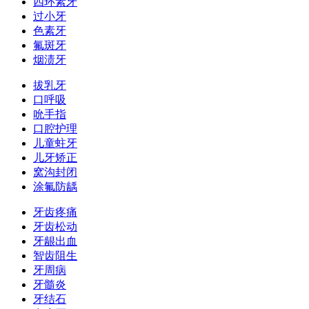
四环素牙
过小牙
色素牙
氟斑牙
烟渍牙
拔乳牙
口呼吸
吮手指
口腔护理
儿童蛀牙
儿牙矫正
窝沟封闭
涂氟防龋
牙齿疼痛
牙齿松动
牙龈出血
智齿阻生
牙周病
牙髓炎
牙结石