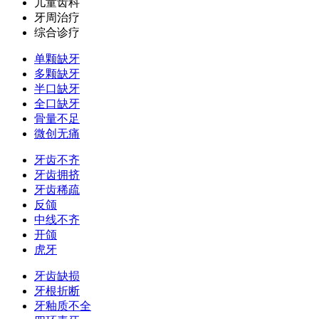
儿童齿科
牙周治疗
综合诊疗
单颗缺牙
多颗缺牙
半口缺牙
全口缺牙
骨量不足
微创无痛
牙齿不齐
牙齿拥挤
牙齿稀疏
反颌
中线不齐
开颌
虎牙
牙齿缺损
牙根折断
牙釉质不全