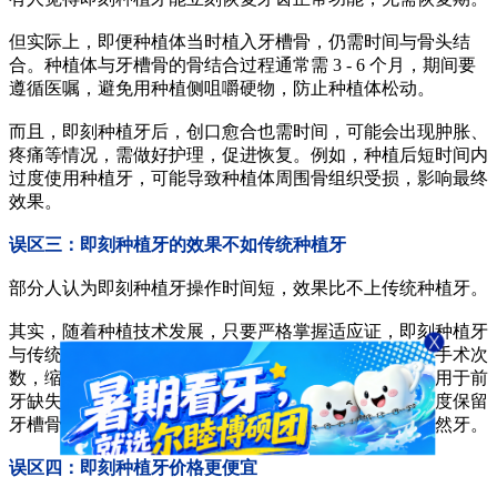
但实际上，即便种植体当时植入牙槽骨，仍需时间与骨头结
合。种植体与牙槽骨的骨结合过程通常需 3 - 6 个月，期间要
遵循医嘱，避免用种植侧咀嚼硬物，防止种植体松动。
而且，即刻种植牙后，创口愈合也需时间，可能会出现肿胀、
疼痛等情况，需做好护理，促进恢复。例如，种植后短时间内
过度使用种植牙，可能导致种植体周围骨组织受损，影响最终
效果。
误区三：即刻种植牙的效果不如传统种植牙
部分人认为即刻种植牙操作时间短，效果比不上传统种植牙。
其实，随着种植技术发展，只要严格掌握适应证，即刻种植牙
与传统种植牙长期成功率差异不大。即刻种植牙能减少手术次
数，缩短患者缺牙时间，降低牙槽骨吸收风险，尤其适用于前
牙缺失患者。比如，前牙外伤折断后即刻种植，能大程度保留
牙槽骨形态，使修复后的牙齿在外观和功能上更接近天然牙。
误区四：即刻种植牙价格更便宜