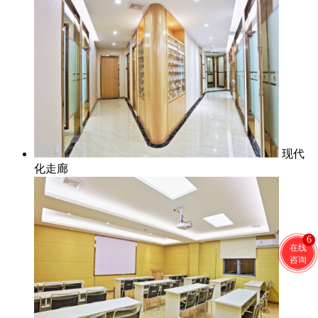
现代
化走廊
6
在线
咨询