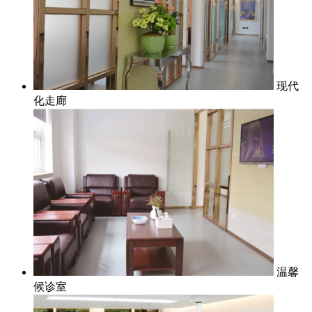
现代
化走廊
温馨
候诊室