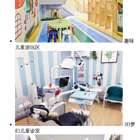
趣味
儿童游玩区
3D梦
幻儿童诊室