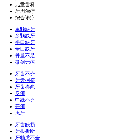
儿童齿科
牙周治疗
综合诊疗
单颗缺牙
多颗缺牙
半口缺牙
全口缺牙
骨量不足
微创无痛
牙齿不齐
牙齿拥挤
牙齿稀疏
反颌
中线不齐
开颌
虎牙
牙齿缺损
牙根折断
牙釉质不全