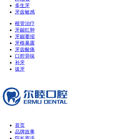
多生牙
牙齿敏感
根管治疗
牙龈红肿
牙龈萎缩
牙根暴露
牙齿酸痛
口腔异味
补牙
拔牙
首页
品牌故事
院长寄语