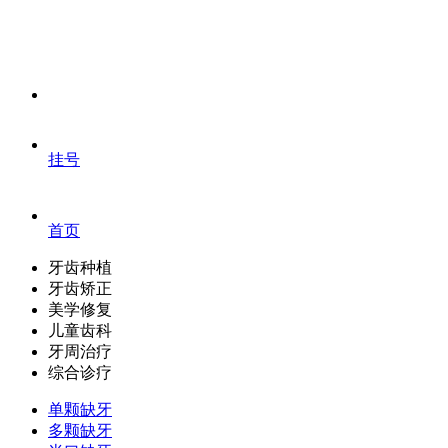
挂号
首页
牙齿种植
牙齿矫正
美学修复
儿童齿科
牙周治疗
综合诊疗
单颗缺牙
多颗缺牙