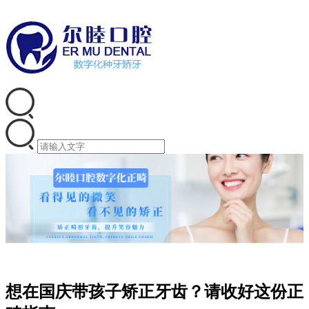
想在国庆带孩子矫正牙齿？请收好这份正