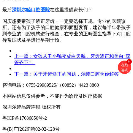
最后
深圳尔睦口腔医院
在这里提醒家长们：
国庆想要带孩子矫正牙齿，一定要选择正规、专业的医院诊
所。还有为了孩子的口腔健康和面型发育，建议每半年带孩子
到专业的口腔机构进行检查，在专业的正畸医生指导下对口腔
异常症状及早进行早期干预。
上一篇：
女孩从丑小鸭变成白天鹅，牙齿矫正和美白“双
6
管齐下”！
在线
咨询
下一篇：
关于牙齿矫正的问题，尔睦口腔为你解答
咨询电话：0755-29989525/（00852）4423 8860
本网站信息仅供参考，不能作为诊疗及医疗依据
深圳尔睦品牌连锁 版权所有
粤ICP备17086850号-2
粤(B)广[2026]第02-02-128号