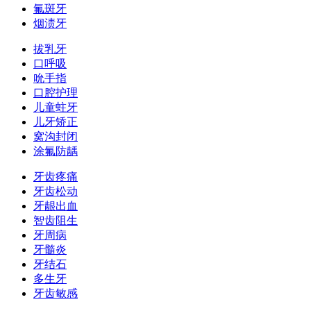
氟斑牙
烟渍牙
拔乳牙
口呼吸
吮手指
口腔护理
儿童蛀牙
儿牙矫正
窝沟封闭
涂氟防龋
牙齿疼痛
牙齿松动
牙龈出血
智齿阻生
牙周病
牙髓炎
牙结石
多生牙
牙齿敏感