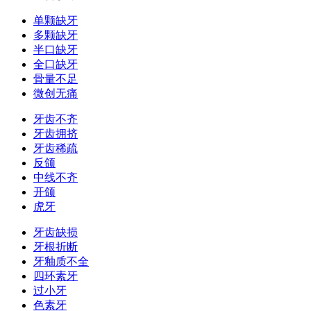
单颗缺牙
多颗缺牙
半口缺牙
全口缺牙
骨量不足
微创无痛
牙齿不齐
牙齿拥挤
牙齿稀疏
反颌
中线不齐
开颌
虎牙
牙齿缺损
牙根折断
牙釉质不全
四环素牙
过小牙
色素牙