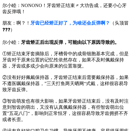
尔小睦：NONONO！牙齿矫正结束 ≠ 大功告成，还要小心牙
齿反弹哦！
朋友：啊？！
牙齿已经矫正好了，为啥还会反弹啊？
（头顶冒
❓❓❓）
尔小睦：
牙齿矫正后出现反弹，可能由以下原因导致的。
①矫正结束牙套摘除后，牙槽骨中的成骨细胞基本完成，但是
牙齿对于原来位置的记忆性依然存在，如果不及时佩戴保持
器，牙齿或多或少会向原来的位置靠拢。
②没有好好佩戴保持器，牙齿矫正结束后需要戴保持器，如果
不遵医嘱戴保持器，”三天打鱼两天晒网“式戴，这样很容易导
致牙齿反弹。
③智齿萌发也有很大影响，如果牙齿矫正结束后，没有及时注
意到智齿的萌出，又没有认真佩戴保持器，有些智齿萌出位
置”五花八门“，影响到正常恒牙，这很容易导致牙齿拥挤不齐
或者长歪。
④没有良好的口腔卫生习惯，导致牙周不健康，容易得牙周疾