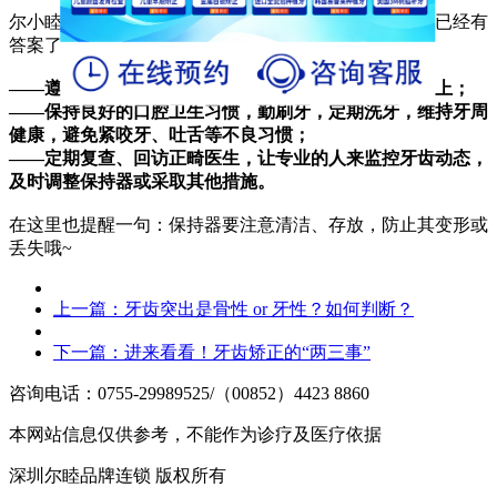
尔小睦：我前面说的可能导致牙齿反弹的原因，其实就已经有
答案了。
——遵从医嘱坚持戴好保持器，让牙齿更稳固在新位置上；
——保持良好的口腔卫生习惯，勤刷牙，定期洗牙，维持牙周
健康，避免紧咬牙、吐舌等不良习惯；
——定期复查、回访正畸医生，让专业的人来监控牙齿动态，
及时调整保持器或采取其他措施。
在这里也提醒一句：保持器要注意清洁、存放，防止其变形或
丢失哦~
上一篇：
牙齿突出是骨性 or 牙性？如何判断？
下一篇：
进来看看！牙齿矫正的“两三事”
咨询电话：0755-29989525/（00852）4423 8860
本网站信息仅供参考，不能作为诊疗及医疗依据
深圳尔睦品牌连锁 版权所有