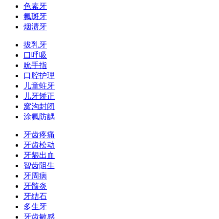
色素牙
氟斑牙
烟渍牙
拔乳牙
口呼吸
吮手指
口腔护理
儿童蛀牙
儿牙矫正
窝沟封闭
涂氟防龋
牙齿疼痛
牙齿松动
牙龈出血
智齿阻生
牙周病
牙髓炎
牙结石
多生牙
牙齿敏感