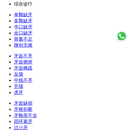
综合诊疗
单颗缺牙
多颗缺牙
半口缺牙
全口缺牙
骨量不足
微创无痛
牙齿不齐
牙齿拥挤
牙齿稀疏
反颌
中线不齐
开颌
虎牙
牙齿缺损
牙根折断
牙釉质不全
四环素牙
过小牙