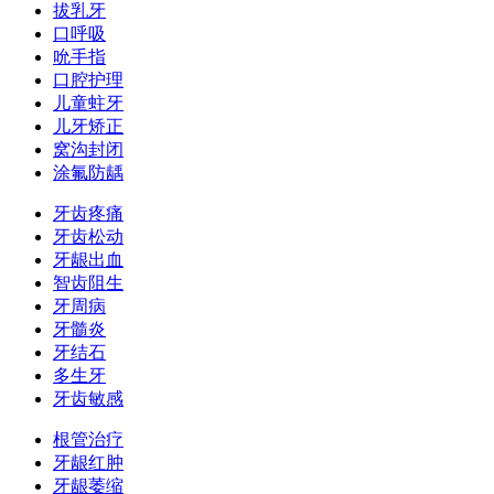
拔乳牙
口呼吸
吮手指
口腔护理
儿童蛀牙
儿牙矫正
窝沟封闭
涂氟防龋
牙齿疼痛
牙齿松动
牙龈出血
智齿阻生
牙周病
牙髓炎
牙结石
多生牙
牙齿敏感
根管治疗
牙龈红肿
牙龈萎缩