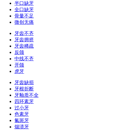
半口缺牙
全口缺牙
骨量不足
微创无痛
牙齿不齐
牙齿拥挤
牙齿稀疏
反颌
中线不齐
开颌
虎牙
牙齿缺损
牙根折断
牙釉质不全
四环素牙
过小牙
色素牙
氟斑牙
烟渍牙