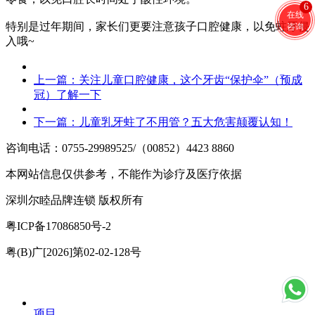
6
在线
特别是过年期间，家长们更要注意孩子口腔健康，以免蛀牙侵
咨询
入哦~
上一篇：
关注儿童口腔健康，这个牙齿“保护伞”（预成
冠）了解一下
下一篇：
儿童乳牙蛀了不用管？五大危害颠覆认知！
咨询电话：0755-29989525/（00852）4423 8860
本网站信息仅供参考，不能作为诊疗及医疗依据
深圳尔睦品牌连锁 版权所有
粤ICP备17086850号-2
粤(B)广[2026]第02-02-128号
项目