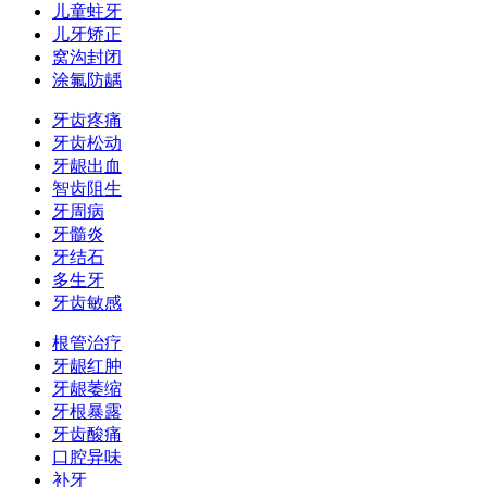
儿童蛀牙
儿牙矫正
窝沟封闭
涂氟防龋
牙齿疼痛
牙齿松动
牙龈出血
智齿阻生
牙周病
牙髓炎
牙结石
多生牙
牙齿敏感
根管治疗
牙龈红肿
牙龈萎缩
牙根暴露
牙齿酸痛
口腔异味
补牙