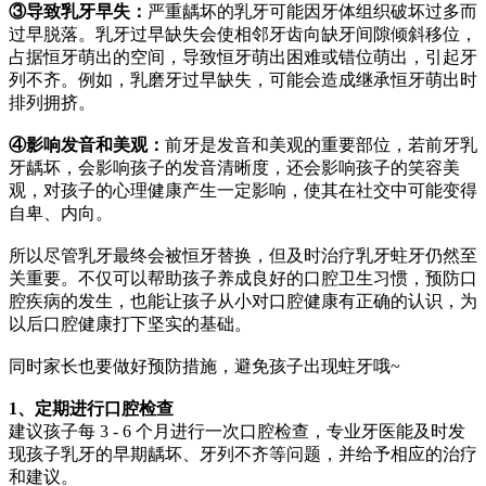
③导致乳牙早失：
严重龋坏的乳牙可能因牙体组织破坏过多而
过早脱落。乳牙过早缺失会使相邻牙齿向缺牙间隙倾斜移位，
占据恒牙萌出的空间，导致恒牙萌出困难或错位萌出，引起牙
列不齐。例如，乳磨牙过早缺失，可能会造成继承恒牙萌出时
排列拥挤。
④影响发音和美观：
前牙是发音和美观的重要部位，若前牙乳
牙龋坏，会影响孩子的发音清晰度，还会影响孩子的笑容美
观，对孩子的心理健康产生一定影响，使其在社交中可能变得
自卑、内向。
所以尽管乳牙最终会被恒牙替换，但及时治疗乳牙蛀牙仍然至
关重要。不仅可以帮助孩子养成良好的口腔卫生习惯，预防口
腔疾病的发生，也能让孩子从小对口腔健康有正确的认识，为
以后口腔健康打下坚实的基础。
同时家长也要做好预防措施，避免孩子出现蛀牙哦~
1、定期进行口腔检查
建议孩子每 3 - 6 个月进行一次口腔检查，专业牙医能及时发
现孩子乳牙的早期龋坏、牙列不齐等问题，并给予相应的治疗
和建议。