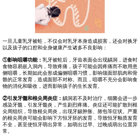
一旦儿童乳牙被蛀，不仅会对乳牙本身造成损害，还会对换牙
以及孩子的口腔和全身健康产生诸多不良影响：
①影响咀嚼功能：
乳牙被蛀后，牙齿表面会出现龋洞，进食时
食物容易嵌入洞内，导致疼痛，孩子可能会因疼痛而不敢用患
侧咀嚼，长期如此会形成偏侧咀嚼习惯，影响颌面部肌肉和骨
骼的正常发育，造成面部不对称。而且，咀嚼不充分会影响食
物的消化和吸收，进而影响孩子的生长发育。
②引发牙髓和根尖周炎症：
龋洞若不及时治疗，细菌会进一步
感染牙髓，引发牙髓炎，产生剧烈疼痛。炎症还可能扩散到根
尖周组织，导致根尖周炎，出现牙龈肿胀、脓包等症状。严重
的根尖周炎可能会影响下方恒牙胚的发育，导致恒牙釉质发育
不全，甚至使恒牙萌出异常，如萌出过早、过晚或萌出位置异
常。