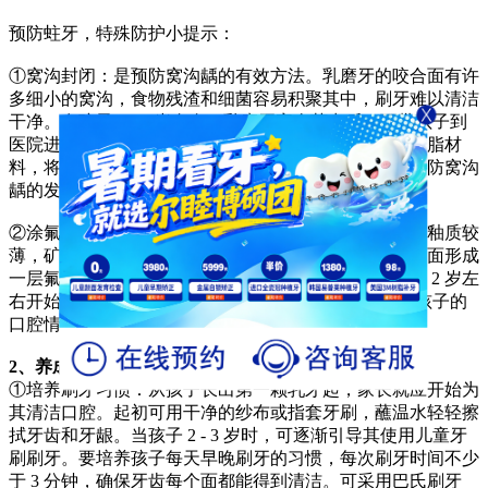
预防蛀牙，特殊防护小提示：
①窝沟封闭：是预防窝沟龋的有效方法。乳磨牙的咬合面有许
多细小的窝沟，食物残渣和细菌容易积聚其中，刷牙难以清洁
干净。在孩子 3 - 4 岁左右，乳磨牙完全萌出后，可带孩子到
医院进行窝沟封闭。医生会在窝沟处涂上一层高分子树脂材
料，将窝沟填平，使食物残渣和细菌无法进入，从而预防窝沟
龋的发生。
②涂氟：氟化物能增强牙齿的抗龋能力。儿童牙齿的牙釉质较
薄，矿化程度低，容易被酸腐蚀。定期涂氟可使牙齿表面形成
一层氟磷灰石，提高牙齿的抗酸能力。一般建议孩子从 2 岁左
右开始，每 3 - 6 个月进行一次涂氟，具体频率可根据孩子的
口腔情况由医生决定。
2、养成良好的口腔卫生习惯
①培养刷牙习惯：从孩子长出第一颗乳牙起，家长就应开始为
其清洁口腔。起初可用干净的纱布或指套牙刷，蘸温水轻轻擦
拭牙齿和牙龈。当孩子 2 - 3 岁时，可逐渐引导其使用儿童牙
刷刷牙。要培养孩子每天早晚刷牙的习惯，每次刷牙时间不少
于 3 分钟，确保牙齿每个面都能得到清洁。可采用巴氏刷牙