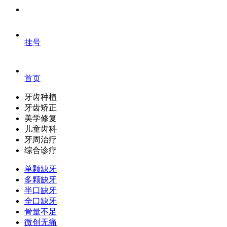
挂号
首页
牙齿种植
牙齿矫正
美学修复
儿童齿科
牙周治疗
综合诊疗
单颗缺牙
多颗缺牙
半口缺牙
全口缺牙
骨量不足
微创无痛