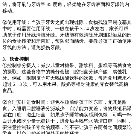
法，将牙刷与牙齿呈 45 度角，轻柔地在牙齿表面和牙龈沟内
移动。
②使用牙线：当孩子牙齿之间出现缝隙，食物残渣容易嵌塞其
中时，就需要使用牙线。一般在孩子 3 - 4 岁左右，家长可帮
助孩子使用牙线清洁牙缝。牙线能有效清除牙刷难以触及的部
位的食物残渣和牙菌斑，预防邻面龋齿。要教导孩子正确使用
牙线的方法，避免损伤牙龈。
3、饮食控制
①控制糖分摄入：减少儿童对糖果、甜饮料、蛋糕等高糖食物
的摄取。这些食物中的糖分会被口腔细菌分解产酸，腐蚀乳
牙。例如，限制孩子每天喝碳酸饮料的次数，每周食用糖果不
超过 2 - 3 次，可以用水果、酸奶等相对健康的零食替代高糖
食品。
②合理安排进食时间：避免在睡前给孩子吃东西，尤其是甜
食。入睡后口腔唾液分泌减少，自洁能力变差，食物残渣易滞
留在口腔，滋生细菌。如果孩子睡前确实感到饥饿，可喝一杯
白开水或吃少量无糖饼干，进食后再喝些水清洁口腔。同时，
要注意控制孩子零食的频率，吃不要让孩子在两餐之间频繁吃
零食，以免口腔长时间处于酸性环境。