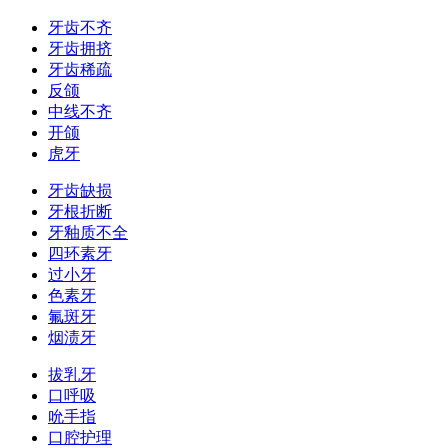
牙齿不齐
牙齿拥挤
牙齿稀疏
反颌
中线不齐
开颌
虎牙
牙齿缺损
牙根折断
牙釉质不全
四环素牙
过小牙
色素牙
氟斑牙
烟渍牙
拔乳牙
口呼吸
吮手指
口腔护理