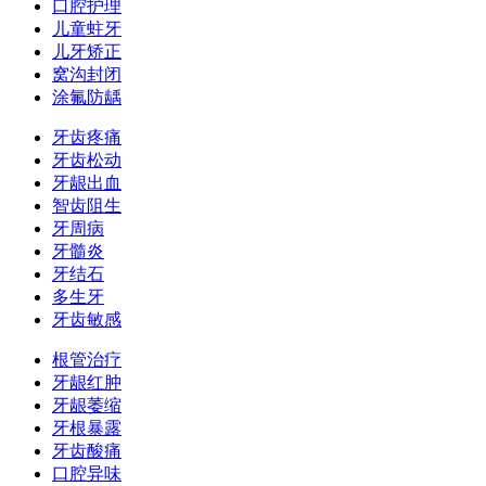
口腔护理
儿童蛀牙
儿牙矫正
窝沟封闭
涂氟防龋
牙齿疼痛
牙齿松动
牙龈出血
智齿阻生
牙周病
牙髓炎
牙结石
多生牙
牙齿敏感
根管治疗
牙龈红肿
牙龈萎缩
牙根暴露
牙齿酸痛
口腔异味