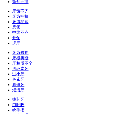
微创无痛
牙齿不齐
牙齿拥挤
牙齿稀疏
反颌
中线不齐
开颌
虎牙
牙齿缺损
牙根折断
牙釉质不全
四环素牙
过小牙
色素牙
氟斑牙
烟渍牙
拔乳牙
口呼吸
吮手指