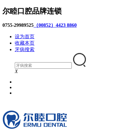
尔睦口腔品牌连锁
0755-29989525
（00852）4423 8860
设为首页
收藏本页
牙病搜索
X