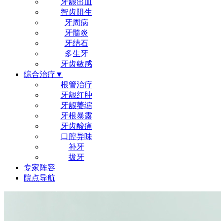
牙龈出血
智齿阻生
牙周病
牙髓炎
牙结石
多生牙
牙齿敏感
综合治疗▼
根管治疗
牙龈红肿
牙龈萎缩
牙根暴露
牙齿酸痛
口腔异味
补牙
拔牙
专家阵容
院点导航