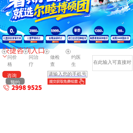
快捷咨询入口
问价
问治
做检
约医
格
疗
查
生
咨询
预约