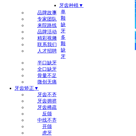
牙齿种植▼
尔睦品牌▼
单
品牌故事
颗
专家团队
缺
来院路线
牙
品牌活动
多
精彩视频
颗
联系我们
缺
人才招聘
牙
半口缺牙
全口缺牙
骨量不足
微创无痛
牙齿矫正▼
牙齿不齐
牙齿拥挤
牙齿稀疏
反颌
中线不齐
开颌
虎牙