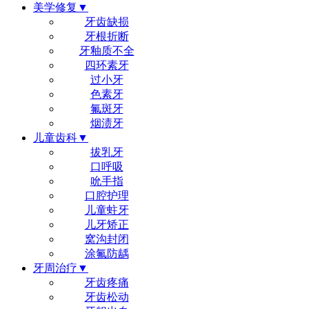
美学修复▼
牙齿缺损
牙根折断
牙釉质不全
四环素牙
过小牙
色素牙
氟斑牙
烟渍牙
儿童齿科▼
拔乳牙
口呼吸
吮手指
口腔护理
儿童蛀牙
儿牙矫正
窝沟封闭
涂氟防龋
牙周治疗▼
牙齿疼痛
牙齿松动