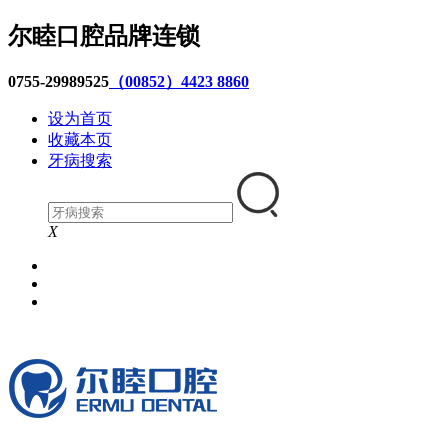
尔睦口腔品牌连锁
0755-29989525
（00852）4423 8860
设为首页
收藏本页
牙病搜索
X