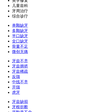
美学修复
儿童齿科
牙周治疗
综合诊疗
单颗缺牙
多颗缺牙
半口缺牙
全口缺牙
骨量不足
微创无痛
牙齿不齐
牙齿拥挤
牙齿稀疏
反颌
中线不齐
开颌
虎牙
牙齿缺损
牙根折断