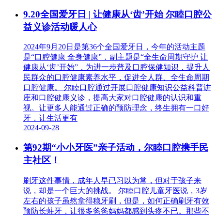
9.20全国爱牙日 | 让健康从‘齿’开始 尔睦口腔公
益义诊活动暖人心
2024年9月20日是第36个全国爱牙日，今年的活动主题
是“口腔健康 全身健康”，副主题是“全生命周期守护 让
健康从‘齿’开始”，为进一步普及口腔保健知识，提升人
民群众的口腔健康素养水平，促进全人群、全生命周期
口腔健康。 尔睦口腔通过开展口腔健康知识公益科普讲
座和口腔健康义诊，提高大家对口腔健康的认识和重
视。让更多人能通过正确的预防理念，终生拥有一口好
牙，让生活更有
2024-09-28
第92期“小小牙医”亲子活动，尔睦口腔携手民
主社区！
刷牙这件事情，成年人早已习以为常，但对于孩子来
说，却是一个巨大的挑战。 尔睦口腔儿童牙医说，3岁
左右的孩子虽然拿得稳牙刷，但是，如何正确刷牙有效
预防长蛀牙，让很多爸爸妈妈都感到头疼不已。那些不