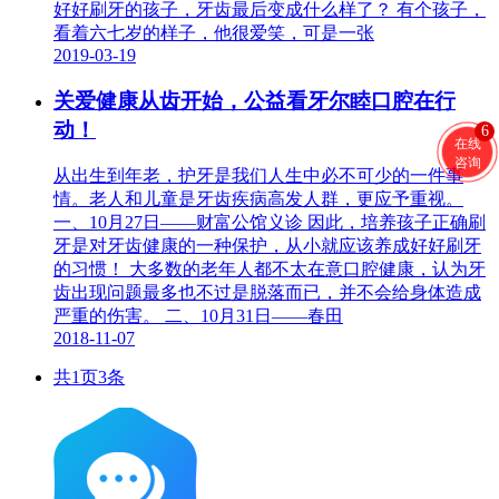
好好刷牙的孩子，牙齿最后变成什么样了？ 有个孩子，
看着六七岁的样子，他很爱笑，可是一张
2019-03-19
关爱健康从齿开始，公益看牙尔睦口腔在行
动！
6
在线
咨询
从出生到年老，护牙是我们人生中必不可少的一件事
情。老人和儿童是牙齿疾病高发人群，更应予重视。
一、10月27日——财富公馆义诊 因此，培养孩子正确刷
牙是对牙齿健康的一种保护，从小就应该养成好好刷牙
的习惯！ 大多数的老年人都不太在意口腔健康，认为牙
齿出现问题最多也不过是脱落而已，并不会给身体造成
严重的伤害。 二、10月31日——春田
2018-11-07
共1页3条