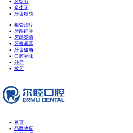
牙结石
多生牙
牙齿敏感
根管治疗
牙龈红肿
牙龈萎缩
牙根暴露
牙齿酸痛
口腔异味
补牙
拔牙
首页
品牌故事