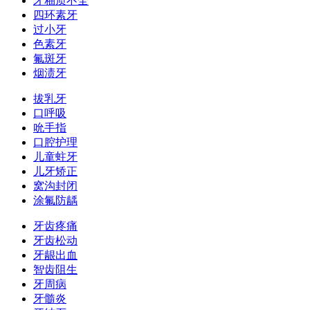
牙釉质不全
四环素牙
过小牙
色素牙
氟斑牙
烟渍牙
拔乳牙
口呼吸
吮手指
口腔护理
儿童蛀牙
儿牙矫正
窝沟封闭
涂氟防龋
牙齿疼痛
牙齿松动
牙龈出血
智齿阻生
牙周病
牙髓炎